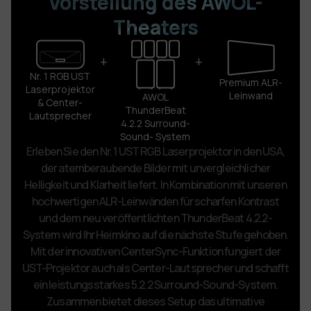
Vorstellung des AWOL-
Theaters
+
+
Nr. 1 RGB UST
Premium
ALR-
Laserprojektor
Leinwand
AWOL
& Center-
ThunderBeat
Lautsprecher
4.2.2 Surround-
Sound-
System
Erleben Sie den Nr. 1 UST RGB Laserprojektor in den USA,
der atemberaubende Bilder mit unvergleichlicher
Helligkeit und Klarheit liefert. In Kombination mit unseren
hochwertigen ALR-Leinwänden für scharfen Kontrast
und dem neu veröffentlichten ThunderBeat 4.2.2-
System wird Ihr Heimkino auf die nächste Stufe gehoben.
Mit der innovativen CenterSync-Funktion fungiert der
UST-Projektor auch als Center-Lautsprecher und schafft
ein leistungsstarkes 5.2.2 Surround-Sound-System.
Zusammen bietet dieses Setup das ultimative