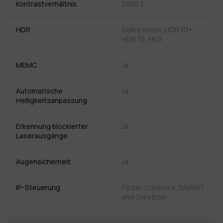
Kontrastverhältnis
2500:1
HDR
Dolby Vision, HDR 10+,
HDR 10, HLG
MEMC
Ja
Automatische
Ja
Helligkeitsanpassung
Erkennung blockierter
Ja
Laserausgänge
Augensicherheit
Ja
IP-Steuerung
PJLink, Control 4, SAVANT
und Crestron