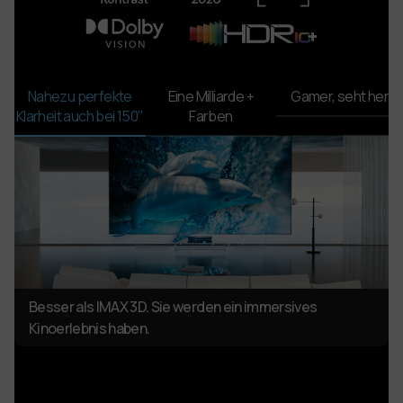
Nahezu perfekte
Eine Milliarde +
Gamer,
seht her!
Klarheit
auch bei 150"
Farben
Besser als IMAX 3D. Sie werden ein immersives
Kinoerlebnis haben.