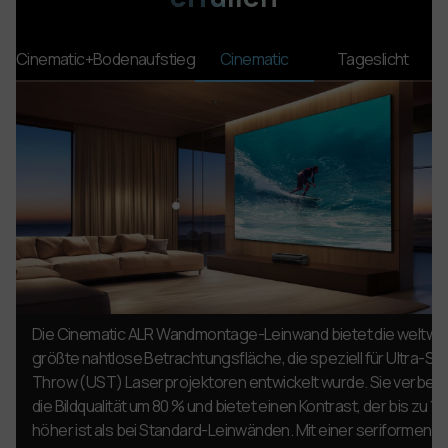
Cinematic+Bodenaufstieg
Cinematic
Tageslicht
t
Die Cinematic ALR Wandmontage-Leinwand bietet die weltwei
serten
größte nahtlose Betrachtungsfläche, die speziell für Ultra-Sh
bei
Throw (UST) Laserprojektoren entwickelt wurde. Sie verbes
oben
die Bildqualität um 80 % und bietet einen Kontrast, der bis zu 1
n
höher ist als bei Standard-Leinwänden. Mit einer seriformen