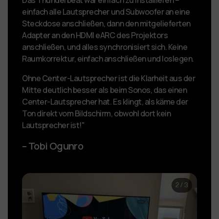
Das Thunderbeat war einfach zu installieren –
einfach alle Lautsprecher und Subwoofer an eine
Steckdose anschließen, dann den mitgelieferten
Adapter an den HDMI eARC des Projektors
anschließen, und alles synchronisiert sich. Keine
Raumkorrektur, einfach anschließen und loslegen.
Ohne Center-Lautsprecher ist die Klarheit aus der
Mitte deutlich besser als beim Sonos, das einen
Center-Lautsprecher hat. Es klingt, als käme der
Ton direkt vom Bildschirm, obwohl dort kein
Lautsprecher ist!"
– Tobi Ogunro
2
/
3