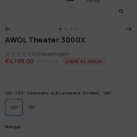
Welcome to AWOL
Zoom
Land/Region
Sp
DE
Deutschland (EUR €)
Deutsch
Zur
Zur
Zur
Zur
AWOL Theater 3000X
Slide
Slide
Slide
Slide
1
2
3
4
gehen
gehen
gehen
gehen
0
(
0
Bewertungen
)
Angebotspreis
€4.199,00
Regulärer
€7.597,00
SPARE €3.398,00
Preis
120"-132" Cinematic ALR Leinwand (Größe):
120"
120"
132"
Menge: