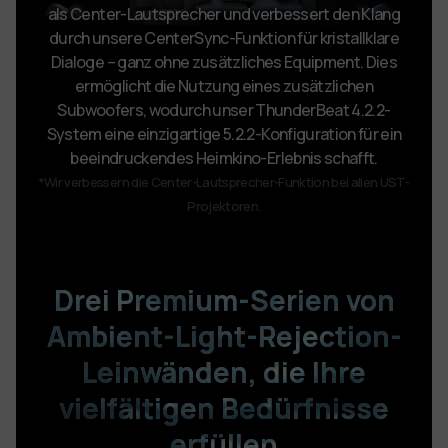
als Center-Lautsprecher und verbessert den Klang
durch unsere CenterSync-Funktion für kristallklare
Dialoge – ganz ohne zusätzliches Equipment. Dies
ermöglicht die Nutzung eines zusätzlichen
Subwoofers, wodurch unser ThunderBeat 4.2.2-
System eine einzigartige 5.2.2-Konfiguration für ein
beeindruckendes Heimkino-Erlebnis schafft.
*Wir verbessern die Center-Lautsprecher-Funktion bei allen UST-
Projektoren.
Drei Premium-Serien von
Ambient-Light-Rejection-
Leinwänden,
die Ihre
vielfältigen Bedürfnisse
erfüllen