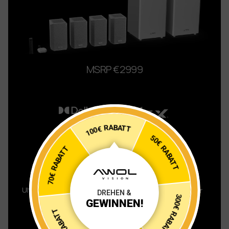
MSRP €2999
100€ RABATT
50€ RABATT
70€ RABATT
Ultra-Hoch
Audio Leistung
Duale 120W
Subwoofer
300€ RABATT
DREHEN &
GEWINNEN!