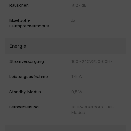
Rauschen
≦ 27 dB
Bluetooth-
Ja
Lautsprechermodus
Energie
Stromversorgung
100 - 240V@50-60Hz
Leistungsaufnahme
175 W
Standby-Modus
0,5 W
Fernbedienung
Ja, IR&Bluetooth Dual-
Modus