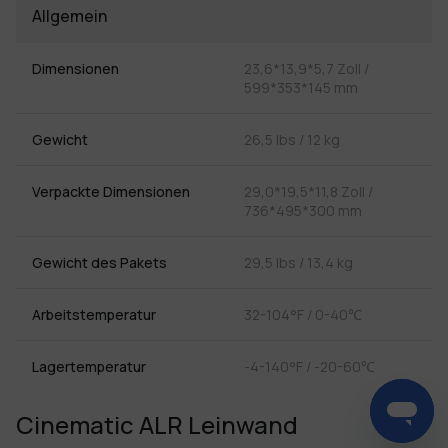
Allgemein
Dimensionen
23,6*13,9*5,7 Zoll /
599*353*145 mm
Gewicht
26,5 Ibs / 12 kg
Verpackte Dimensionen
29,0*19,5*11,8 Zoll /
736*495*300 mm
Gewicht des Pakets
29,5 lbs / 13,4 kg
Arbeitstemperatur
32-104°F / 0-40℃
Lagertemperatur
-4-140°F / -20-60℃
Cinematic ALR Leinwand