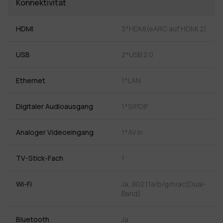
Konnektivität
HDMI
3*HDMI(eARC auf HDMI 2)
USB
2*USB 2.0
Ethernet
1*LAN
Digitaler Audioausgang
1*S/PDIF
Analoger Videoeingang
1*AV In
TV-Stick-Fach
1
Wi-Fi
Ja, 802.11a/b/g/n/ac(Dual-
Band)
Bluetooth
Ja