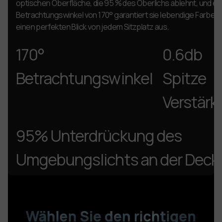
hres
optischen Oberfläche, die 95 % des Oberlichs ablehnt, und e
Betrachtungswinkel von 170° garantiert sie lebendige Farben
einen perfekten Blick von jedem Sitzplatz aus.
170°
0.6db
Betrachtungswinkel
Spitze
ung
Verstär
95%
Unterdrückung des
e
Umgebungslichts an der Deck
Wählen Sie den richtigen