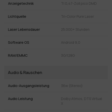
Anzeigetechnik
Tl 0,47-Zoll pico DMD
Lichtquelle
Tri-Color Pure Laser
Laser Lebensdauer
25.000+ Stunden
Software OS
Android 9,0
RAM/EMMC
3G/128G
Audio & Rauschen
Audio-Ausgangsleistung
36w (Stereo)
Audio Leistung
Dolby Atmos, DTS Virtual
X