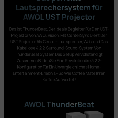
Lautsprechersystem für
AWOL UST Projector
Das Ist ThunderBeat, Der Ideale Begleiter Für Den UST-
Projektor Von AWOL Vision. Mit CenterSync Dient Der
UST Projektor Als Center-Lautsprecher, Während Das
Kabellose 4.2.2-Surround-Sound-System Von
ThunderBeat
System Das Setup Vervollständigt.
Zusammen Bilden Sie Eine Revolutionäre 5.2.2-
Konfiguration Für Ein
Unvergleichliches Home-
Entertainment-Erlebnis - So Wie Coffee Mate Ihren
Kaffee Aufwertet!
AWOL ThunderBeat