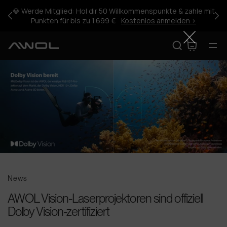
Directement
💎 Werde Mitglied: Hol dir 50 Willkommenspunkte & zahle mit
au
Punkten für bis zu 1.699 €
Kostenlos anmelden >
contenu
🔥Jubiläums-Sale
Produkte
Nach Szenario shoppen
Spieltag & Angebote
News
AWOL Vision-Laserprojektoren sind offiziell
Inspiration
Dolby Vision-zertifiziert
Support