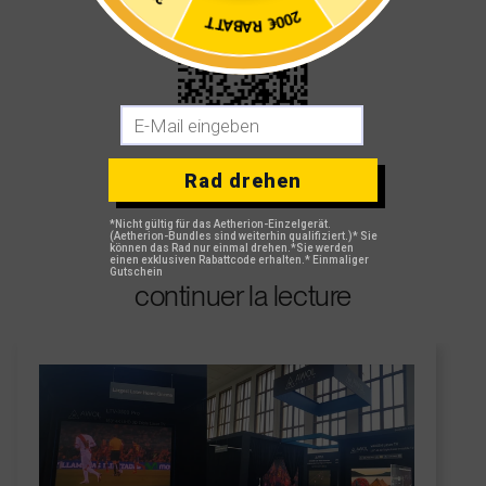
200€ RABATT
Rad drehen
*Nicht gültig für das Aetherion-Einzelgerät.
(Aetherion-Bundles sind weiterhin qualifiziert.)
* Sie
können das Rad nur einmal drehen.
*Sie werden
einen exklusiven Rabattcode erhalten.
* Einmaliger
Gutschein
continuer la lecture