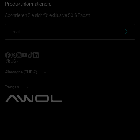
Versandpolitik
Produktinformationen.
Affiliate-Programm
Garantie
Abonnieren Sie sich für exklusive 50 $ Rabatt.
Geschäftsbedingungen
Cookie-Richtlinien
Impressum
Datenschutzrichtlinie
Richtlinien für Schwachstellen und Meldeverfahren
Bestellvorgang und Zahlung
US
Terre/Région
Allemagne (EUR €)
Langue
Français