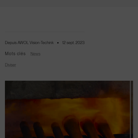
Welcome to AWOL
Terre/Région
La
Depuis AWOL Vision-Techink
12 sept. 2023
DE
Allemagne (EUR €)
Français
Mots clés
News
Diviser