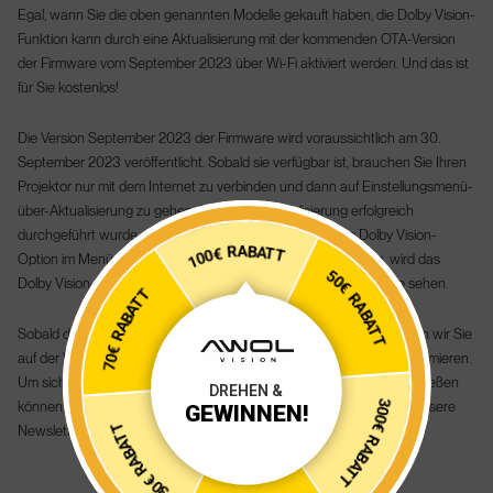
Egal, wann Sie die oben genannten Modelle gekauft haben, die Dolby Vision-
Funktion kann durch eine Aktualisierung mit der kommenden OTA-Version
der Firmware vom September 2023 über Wi-Fi aktiviert werden. Und das ist
für Sie kostenlos!
Die Version September 2023 der Firmware wird voraussichtlich am 30.
September 2023 veröffentlicht. Sobald sie verfügbar ist, brauchen Sie Ihren
Projektor nur mit dem Internet zu verbinden und dann auf Einstellungsmenü-
über-Aktualisierung zu gehen. Sobald die Aktualisierung erfolgreich
durchgeführt wurde, werden Sie bemerken, dass es eine Dolby Vision-
100€ RABATT
Option im Menü gibt. Wenn Sie Dolby Vision-Inhalte abspielen, wird das
50€ RABATT
Dolby Vision-Logo angezeigt oder Sie können es im Menü Quelle sehen.
70€ RABATT
Sobald die Firmware-Version vom September 2023 bereit ist, werden wir Sie
auf der Website, auf FB, in der FB-Gruppe und auf EDM darüber informieren.
Um sicherzustellen, dass Sie Dolby Vision so schnell wie möglich genießen
300€ RABATT
DREHEN &
können, empfehlen wir Ihnen, unserer FB-Gruppe beizutreten und unsere
GEWINNEN!
Newsletter zu abonnieren.
30€ RABATT