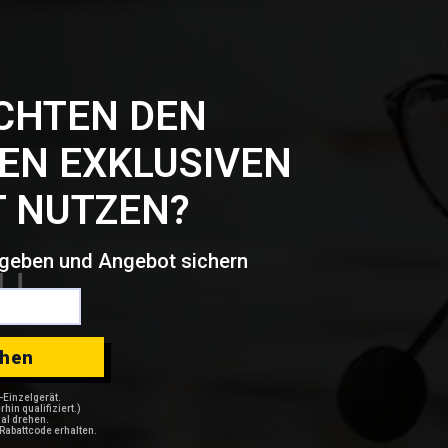
CHTEN DEN
EN EXKLUSIVEN
 NUTZEN?
u
ngeben und Angebot sichern
ehen
n-Einzelgerät.
hin qualifiziert.)
al drehen.
Rabattcode erhalten.