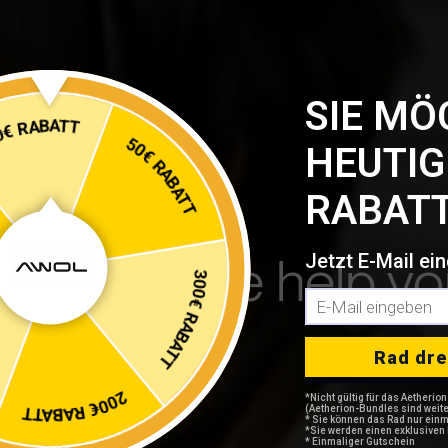
SIE MÖ
100€ RABATT
HEUTIG
50€ RABATT
RABATT
How can we help yo
Jetzt E-Mail ei
300€ RABATT
Rad dr
0€ RABATT
*Nicht gültig für das Aetherio
(Aetherion-Bundles sind weiter
* Sie können das Rad nur einm
*Sie werden einen exklusiven 
* Einmaliger Gutschein