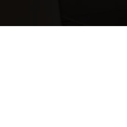
Subscribe to offers, news, and important product
information.
Subscribe for an exclusive $50 discount.