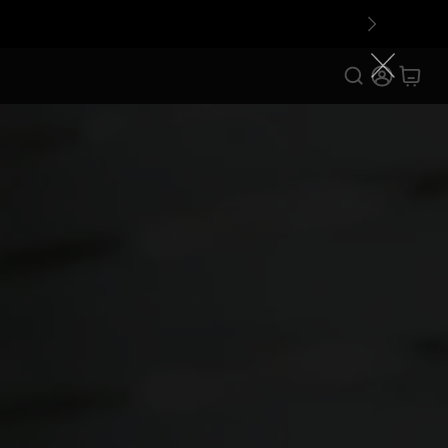
VAT Canvases
UST Accessories
Long-Throw
Projection Screens
Long-Throw-
Accessories