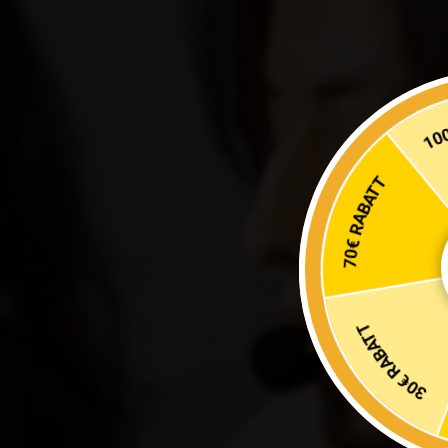
70€ RABATT
30€ RABATT
20