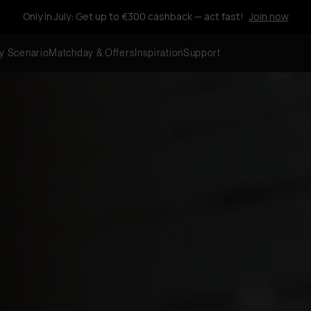
Only in July: Get up to €300 cashback — act fast!
Join now
y Scenario
Matchday & Offers
Inspiration
Support